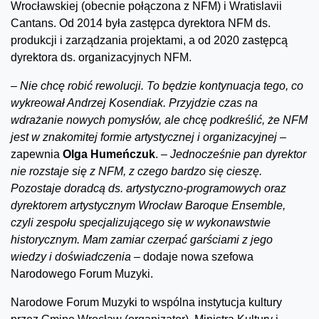
Wrocławskiej (obecnie połączona z NFM) i Wratislavii
Cantans. Od 2014 była zastępca dyrektora NFM ds.
produkcji i zarządzania projektami, a od 2020 zastępcą
dyrektora ds. organizacyjnych NFM.
–
Nie chcę robić rewolucji. To będzie kontynuacja tego, co
wykreował Andrzej Kosendiak. Przyjdzie czas na
wdrażanie nowych pomysłów, ale chcę podkreślić, że NFM
jest w znakomitej formie artystycznej i organizacyjnej –
zapewnia
Olga Humeńczuk
.
– Jednocześnie pan dyrektor
nie rozstaje się z NFM, z czego bardzo się cieszę.
Pozostaje doradcą ds. artystyczno-programowych oraz
dyrektorem artystycznym Wrocław Baroque Ensemble,
czyli zespołu specjalizującego się w wykonawstwie
historycznym. Mam zamiar czerpać garściami z jego
wiedzy i doświadczenia –
dodaje nowa szefowa
Narodowego Forum Muzyki.
Narodowe Forum Muzyki to wspólna instytucja kultury