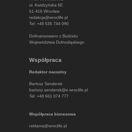
ul. Kwidzyńska 6E
51-416 Wrocław
redakcja@wroclife.pl
Tel:
+48 535 744 090
Dofinansowano z Budżetu
Województwa Dolnośląskiego
Współpraca
Redaktor naczelny
Bartosz Senderek
bartosz.senderek@e.wroclife.pl
Tel:
+48 661 074 777
Współpraca biznesowa
reklama@wroclife.pl