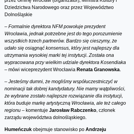
przez Gminę Wrocław (organizator), Ministra Kultury i
Dziedzictwa Narodowego oraz przez Województwo
Dolnośląskie
–
Formalnie dyrektora NFM powołuje prezydent
Wrocławia, jednak potrzebne jest do tego porozumienie
wszystkich trzech partnerów. Bardzo się cieszymy, że
udało się osiągnąć konsensus, który jest najlepszy dla
utrzymania wysokiej marki tej instytucji. Została ona
wypracowana przy wielkim udziale dyrektora Kosendiaka
–
mówi wiceprezydent Wrocławia
Renata Granowska
.
–
Jesteśmy dumni, że mogliśmy współuczestniczyć w
nominacji tak dobrej kandydatury. Nie mamy wątpliwości,
że wybrane zostało najlepsze rozwiązanie dla instytucji,
która buduje markę artystyczną Wrocławia, ale też całego
regionu –
komentuje
Jarosł
a
w Rabczenko
, członek
zarządu województwa dolnośląskiego.
Humeńczuk
obejmuje stanowisko po
Andrzeju