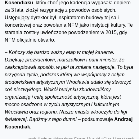
Kosendiaku
, który choć jego kadencja wygasała dopiero
za 3 lata, złożył rezygnację z powodów osobistych.
Ustępujący dyrektor był inspiratorem budowy tej sali
koncertowej oraz powołania NFM jako instytucji kultury. Te
starania zostały uwieńczone powodzeniem w 2015, gdy
NFM oficjalnie otwarto.
–
Kończy się bardzo ważny etap w mojej karierze.
Dziękuję prezydentowi, marszałkowi i pani minister, że
zaakceptowali sposób, w jaki ta zmiana następuje. To była
przygoda życia, podczas której we współpracy z całym
środowiskiem artystycznym Wrocławia udało się stworzyć
coś niezwykłego. Wokół budynku zbudowaliśmy
organizację i całą społeczność artystyczną, która jest
mocno osadzona w życiu artystycznym i kulturalnym
Wrocławia oraz regionu. Nasze miasto wkroczyło do ligi
światowej. Bądźmy z tego dumni –
podsumowuje
Andrzej
Kosendiak
.