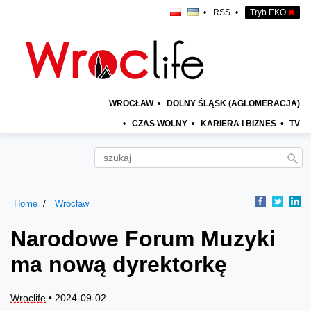
•
RSS
•
Tryb EKO
✖
WROCŁAW
•
DOLNY ŚLĄSK (AGLOMERACJA)
•
CZAS WOLNY
•
KARIERA I BIZNES
•
TV
Home
Wrocław
Narodowe Forum Muzyki
ma nową dyrektorkę
Wroclife
• 2024-09-02