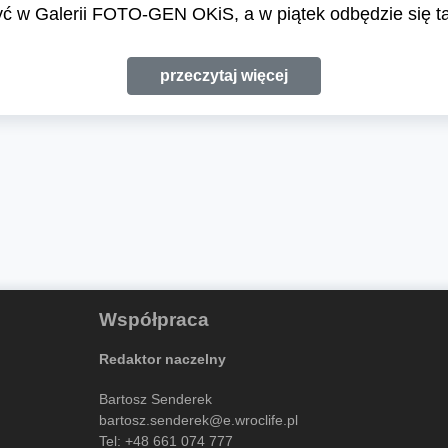
ć w Galerii FOTO-GEN OKiS, a w piątek odbędzie się tam
przeczytaj więcej
Współpraca
Redaktor naczelny
Bartosz Senderek
bartosz.senderek@e.wroclife.pl
Tel:
+48 661 074 777