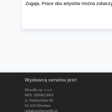
Zugaja. Prace obu artystów można zobaczy
Wydawcą serwisu jest:
Wroclife sp. z o.o.
KRS: 0000613062
ul. Kwidzyńska 6E
51-416 Wrocław
redakcja@wroclife.pl