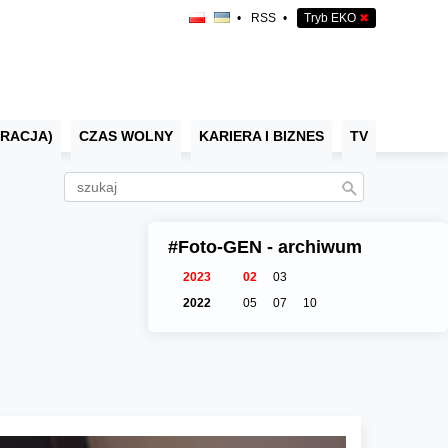
•
RSS
•
Tryb EKO
✖
RACJA)
CZAS WOLNY
KARIERA I BIZNES
TV
#Foto-GEN - archiwum
2023
02
03
2022
05
07
10