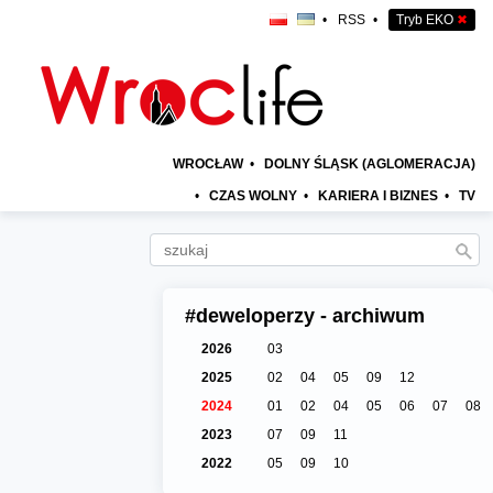
•
RSS
•
Tryb EKO
✖
WROCŁAW
•
DOLNY ŚLĄSK (AGLOMERACJA)
•
CZAS WOLNY
•
KARIERA I BIZNES
•
TV
#deweloperzy - archiwum
2026
03
2025
02
04
05
09
12
2024
01
02
04
05
06
07
08
2023
07
09
11
2022
05
09
10