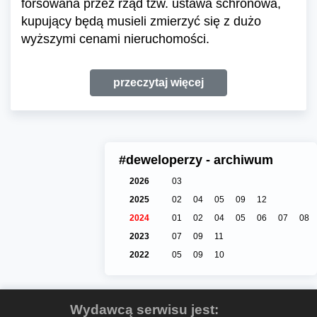
forsowana przez rząd tzw. ustawa schronowa,
kupujący będą musieli zmierzyć się z dużo
wyższymi cenami nieruchomości.
przeczytaj więcej
#deweloperzy - archiwum
2026
03
2025
02
04
05
09
12
2024
01
02
04
05
06
07
08
2023
07
09
11
2022
05
09
10
Wydawcą serwisu jest: