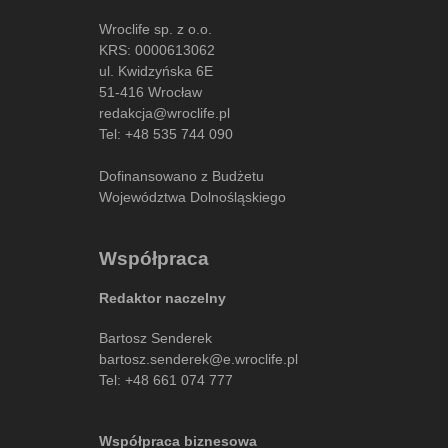
Wroclife sp. z o.o.
KRS: 0000613062
ul. Kwidzyńska 6E
51-416 Wrocław
redakcja@wroclife.pl
Tel:
+48 535 744 090
Dofinansowano z Budżetu
Województwa Dolnośląskiego
Współpraca
Redaktor naczelny
Bartosz Senderek
bartosz.senderek@e.wroclife.pl
Tel:
+48 661 074 777
Współpraca biznesowa