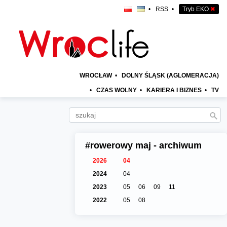
•
RSS
•
Tryb EKO
✖
WROCŁAW
•
DOLNY ŚLĄSK (AGLOMERACJA)
•
CZAS WOLNY
•
KARIERA I BIZNES
•
TV
#rowerowy maj - archiwum
2026
04
2024
04
2023
05
06
09
11
2022
05
08