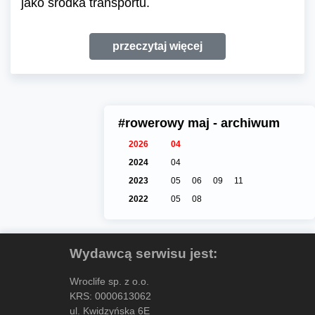
jako środka transportu.
przeczytaj więcej
#rowerowy maj - archiwum
2026
04
2024
04
2023
05
06
09
11
2022
05
08
Wydawcą serwisu jest:
Wroclife sp. z o.o.
KRS: 0000613062
ul. Kwidzyńska 6E