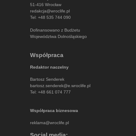
51-416 Wrocław
redakcja@wroclife.pl
Tel:
+48 535 744 090
Dofinansowano z Budżetu
Województwa Dolnośląskiego
Współpraca
Redaktor naczelny
Bartosz Senderek
bartosz.senderek@e.wroclife.pl
Tel:
+48 661 074 777
Współpraca biznesowa
reklama@wroclife.pl
Social media: