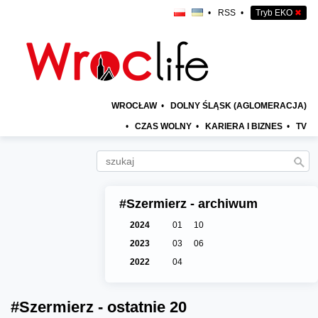
•
RSS
•
Tryb EKO
✖
WROCŁAW
•
DOLNY ŚLĄSK (AGLOMERACJA)
•
CZAS WOLNY
•
KARIERA I BIZNES
•
TV
#Szermierz - archiwum
2024
01
10
2023
03
06
2022
04
#Szermierz - ostatnie 20