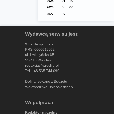
2024
01
10
2023
03
06
2022
04
Wydawcą serwisu jest:
Wroclife sp. z o.o.
KRS: 0000613062
ul. Kwidzyńska 6E
51-416 Wrocław
redakcja@wroclife.pl
Tel:
+48 535 744 090
Dofinansowano z Budżetu
Województwa Dolnośląskiego
Współpraca
Redaktor naczelny