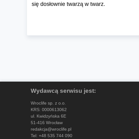
się dosłownie twarzą w twarz.
Wydawcą serwisu jest:
Wroclife sp. z o.o.
KRS: 0000613062
ul. Kwidzyńska 6E
51-416 Wrocław
redakcja@wroclife.pl
Tel:
+48 535 744 090