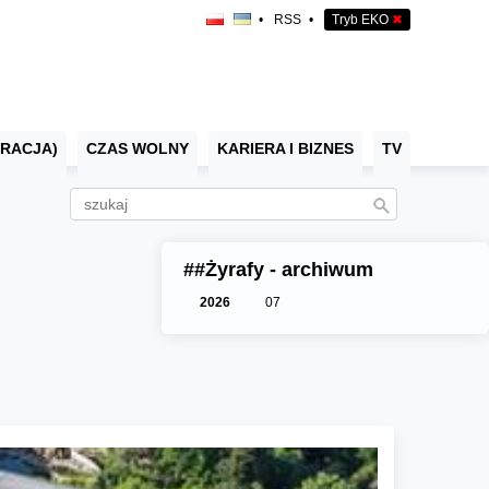
•
RSS
•
Tryb EKO
✖
RACJA)
CZAS WOLNY
KARIERA I BIZNES
TV
##Żyrafy - archiwum
2026
07