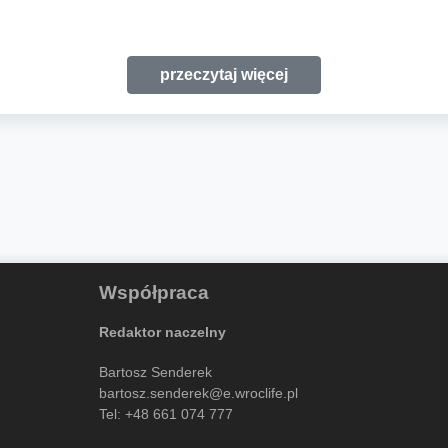
przeczytaj więcej
Współpraca
Redaktor naczelny
Bartosz Senderek
bartosz.senderek@e.wroclife.pl
Tel:
+48 661 074 777