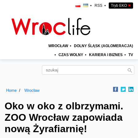
•
RSS
•
Tryb EKO
✖
WROCŁAW
•
DOLNY ŚLĄSK (AGLOMERACJA)
•
CZAS WOLNY
•
KARIERA I BIZNES
•
TV
Home
Wrocław
Oko w oko z olbrzymami.
ZOO Wrocław zapowiada
nową Żyrafiarnię!