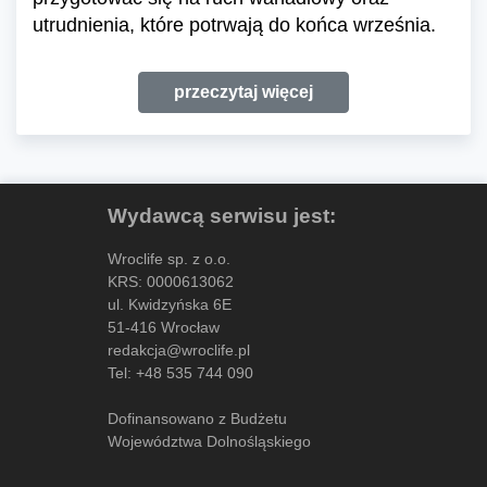
utrudnienia, które potrwają do końca września.
przeczytaj więcej
Wydawcą serwisu jest:
Wroclife sp. z o.o.
KRS: 0000613062
ul. Kwidzyńska 6E
51-416 Wrocław
redakcja@wroclife.pl
Tel:
+48 535 744 090
Dofinansowano z Budżetu
Województwa Dolnośląskiego