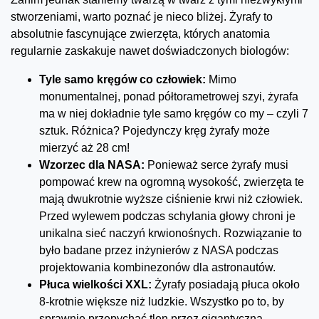
stworzeniami, warto poznać je nieco bliżej. Żyrafy to
absolutnie fascynujące zwierzęta, których anatomia
regularnie zaskakuje nawet doświadczonych biologów:
Tyle samo kręgów co człowiek:
Mimo
monumentalnej, ponad półtorametrowej szyi, żyrafa
ma w niej dokładnie tyle samo kręgów co my – czyli 7
sztuk. Różnica? Pojedynczy kręg żyrafy może
mierzyć aż 28 cm!
Wzorzec dla NASA:
Ponieważ serce żyrafy musi
pompować krew na ogromną wysokość, zwierzęta te
mają dwukrotnie wyższe ciśnienie krwi niż człowiek.
Przed wylewem podczas schylania głowy chroni je
unikalna sieć naczyń krwionośnych. Rozwiązanie to
było badane przez inżynierów z NASA podczas
projektowania kombinezonów dla astronautów.
Płuca wielkości XXL:
Żyrafy posiadają płuca około
8-krotnie większe niż ludzkie. Wszystko po to, by
sprawnie przepychać tlen przez gigantyczną,