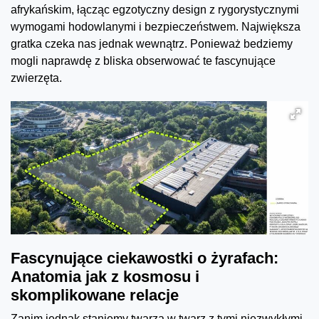
afrykańskim, łącząc egzotyczny design z rygorystycznymi
wymogami hodowlanymi i bezpieczeństwem. Największa
gratka czeka nas jednak wewnątrz. Ponieważ bedziemy
mogli naprawdę z bliska obserwować te fascynujące
zwierzęta.
Fascynujące ciekawostki o żyrafach:
Anatomia jak z kosmosu i
skomplikowane relacje
Zanim jednak staniemy twarzą w twarz z tymi niezwykłymi