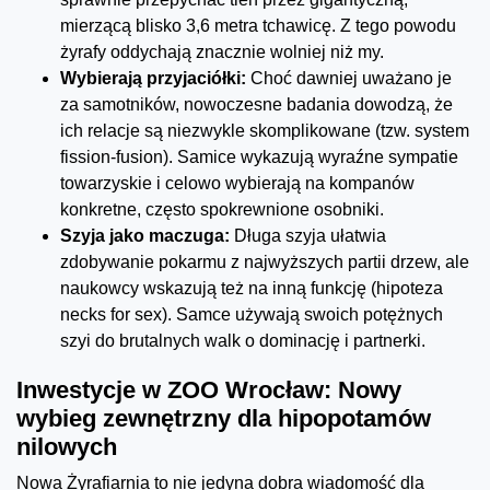
mierzącą blisko 3,6 metra tchawicę. Z tego powodu
żyrafy oddychają znacznie wolniej niż my.
Wybierają przyjaciółki:
Choć dawniej uważano je
za samotników, nowoczesne badania dowodzą, że
ich relacje są niezwykle skomplikowane (tzw. system
fission-fusion). Samice wykazują wyraźne sympatie
towarzyskie i celowo wybierają na kompanów
konkretne, często spokrewnione osobniki.
Szyja jako maczuga:
Długa szyja ułatwia
zdobywanie pokarmu z najwyższych partii drzew, ale
naukowcy wskazują też na inną funkcję (hipoteza
necks for sex). Samce używają swoich potężnych
szyi do brutalnych walk o dominację i partnerki.
Inwestycje w ZOO Wrocław: Nowy
wybieg zewnętrzny dla hipopotamów
nilowych
Nowa Żyrafiarnia to nie jedyna dobra wiadomość dla