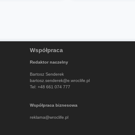
Współpraca
Redaktor naczelny
Bartosz Senderek
bartosz.senderek@e.wroclife.pl
Tel:
+48 661 074 777
Współpraca biznesowa
reklama@wroclife.pl