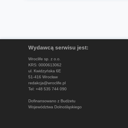
Wydawcą serwisu jest:
Wroclife sp. z o.o.
KRS: 0000613062
ul. Kwidzyńska 6E
51-416 Wrocław
redakcja@wroclife.pl
Tel:
+48 535 744 090
Dofinansowano z Budżetu
Województwa Dolnośląskiego