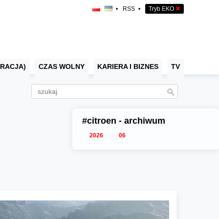
•
RSS
•
Tryb EKO
✖
RACJA)
CZAS WOLNY
KARIERA I BIZNES
TV
#citroen - archiwum
2026
06