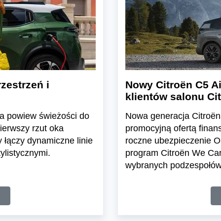
zestrzeń i
Nowy Citroën C5 Ai
klientów salonu C
a powiew świeżości do
Nowa generacja Citroëna
erwszy rzut oka
promocyjną ofertą finan
 łączy dynamiczne linie
roczne ubezpieczenie OC
ylistycznymi.
program Citroën We Ca
wybranych podzespołów 