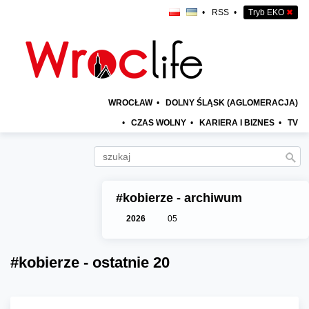
•
RSS
•
Tryb EKO
✖
WROCŁAW
•
DOLNY ŚLĄSK (AGLOMERACJA)
•
CZAS WOLNY
•
KARIERA I BIZNES
•
TV
#kobierze - archiwum
2026
05
#kobierze - ostatnie 20