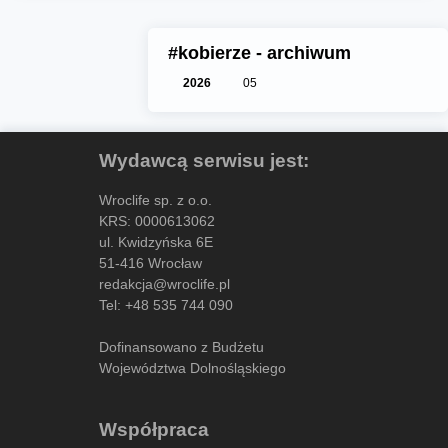
#kobierze - archiwum
2026
05
Wydawcą serwisu jest:
Wroclife sp. z o.o.
KRS: 0000613062
ul. Kwidzyńska 6E
51-416 Wrocław
redakcja@wroclife.pl
Tel:
+48 535 744 090
Dofinansowano z Budżetu
Województwa Dolnośląskiego
Współpraca