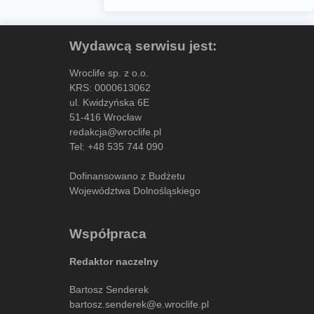
Wydawcą serwisu jest:
Wroclife sp. z o.o.
KRS: 0000613062
ul. Kwidzyńska 6E
51-416 Wrocław
redakcja@wroclife.pl
Tel:
+48 535 744 090
Dofinansowano z Budżetu
Województwa Dolnośląskiego
Współpraca
Redaktor naczelny
Bartosz Senderek
bartosz.senderek@e.wroclife.pl