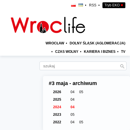
•
RSS
•
Tryb EKO
✖
WROCŁAW
•
DOLNY ŚLĄSK (AGLOMERACJA)
•
CZAS WOLNY
•
KARIERA I BIZNES
•
TV
#3 maja - archiwum
2026
04
05
2025
04
2024
04
2023
05
2022
04
05