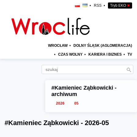
•
RSS
•
Tryb EKO
✖
WROCŁAW
•
DOLNY ŚLĄSK (AGLOMERACJA)
•
CZAS WOLNY
•
KARIERA I BIZNES
•
TV
#Kamieniec Ząbkowicki -
archiwum
2026
05
#Kamieniec Ząbkowicki - 2026-05