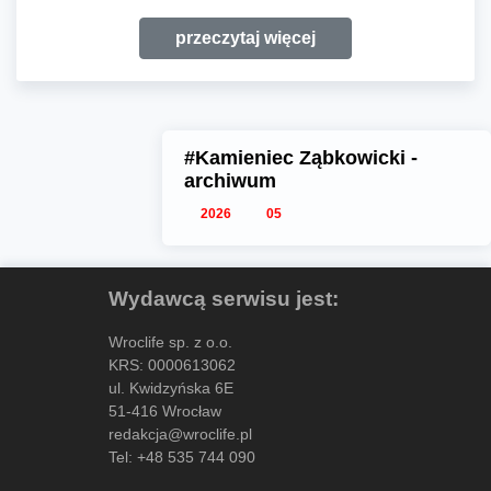
przeczytaj więcej
#Kamieniec Ząbkowicki -
archiwum
2026
05
Wydawcą serwisu jest:
Wroclife sp. z o.o.
KRS: 0000613062
ul. Kwidzyńska 6E
51-416 Wrocław
redakcja@wroclife.pl
Tel:
+48 535 744 090