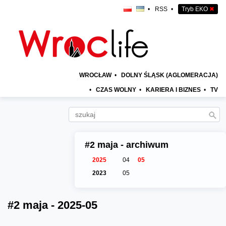
•
RSS
•
Tryb EKO
✖
WROCŁAW
•
DOLNY ŚLĄSK (AGLOMERACJA)
•
CZAS WOLNY
•
KARIERA I BIZNES
•
TV
#2 maja - archiwum
2025
04
05
2023
05
#2 maja - 2025-05