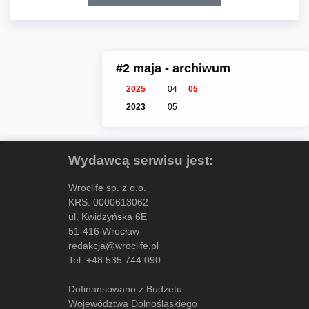
#2 maja - archiwum
2025
04
05
2023
05
Wydawcą serwisu jest:
Wroclife sp. z o.o.
KRS: 0000613062
ul. Kwidzyńska 6E
51-416 Wrocław
redakcja@wroclife.pl
Tel:
+48 535 744 090
Dofinansowano z Budżetu
Województwa Dolnośląskiego