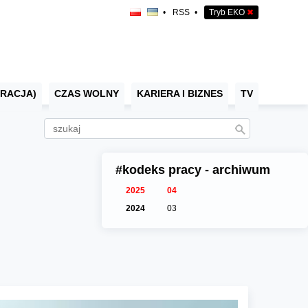
•
RSS
•
Tryb EKO
✖
RACJA)
CZAS WOLNY
KARIERA I BIZNES
TV
#kodeks pracy - archiwum
2025
04
2024
03