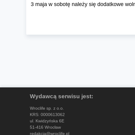
3 maja w sobotę należy się dodatkowe wo
Wydawcą serwisu jest:
Wroclife sp. z o.o.
KRS: 0000613062
ul. Kwidzyńska 6E
51-416 Wrocław
redakcja@wroclife.pl