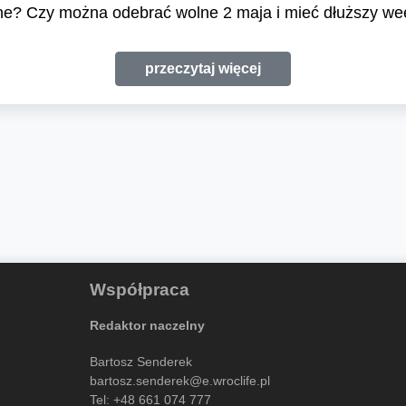
lne? Czy można odebrać wolne 2 maja i mieć dłuższy w
przeczytaj więcej
Współpraca
Redaktor naczelny
Bartosz Senderek
bartosz.senderek@e.wroclife.pl
Tel:
+48 661 074 777