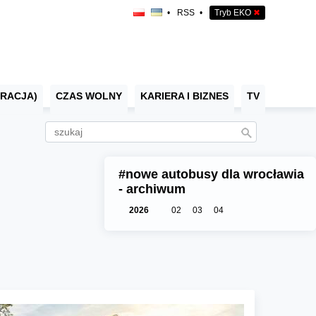
•
RSS
•
Tryb EKO
✖
RACJA)
CZAS WOLNY
KARIERA I BIZNES
TV
#nowe autobusy dla wrocławia
- archiwum
2026
02
03
04