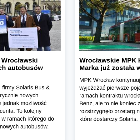
 Wrocławski
Wrocławskie MPK k
ch autobusów
Marka już została 
MPK Wrocław kontynuuje
firmy Solaris Bus &
wyjeżdżać pierwsze poj
brycznie nowych
ramach kontraktu wrocł
e jednak możliwość
Benz, ale to nie koniec
enta. To kolejny
rozstrzygnęło przetarg
 w ramach którego do
które dostarczy Solaris.
e nowych autobusów.