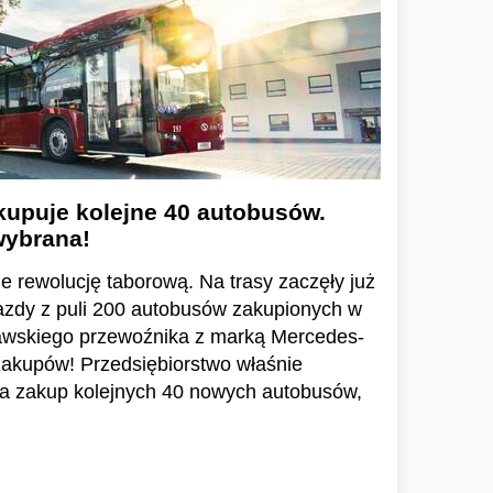
upuje kolejne 40 autobusów.
wybrana!
 rewolucję taborową. Na trasy zaczęły już
azdy z puli 200 autobusów zakupionych w
awskiego przewoźnika z marką Mercedes-
 zakupów! Przedsiębiorstwo właśnie
 na zakup kolejnych 40 nowych autobusów,