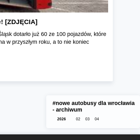
! [ZDJĘCIA]
sk dotarło już 60 ze 100 pojazdów, które
na w przyszłym roku, a to nie koniec
#nowe autobusy dla wrocławia
- archiwum
2026
02
03
04