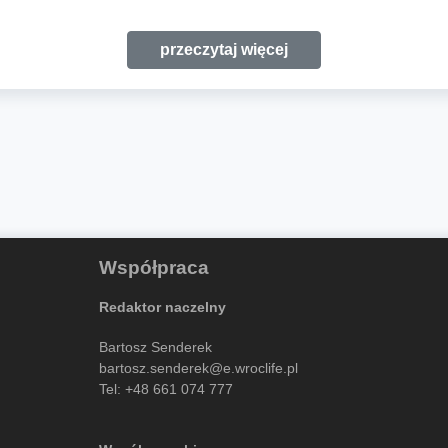
przeczytaj więcej
Współpraca
Redaktor naczelny
Bartosz Senderek
bartosz.senderek@e.wroclife.pl
Tel:
+48 661 074 777