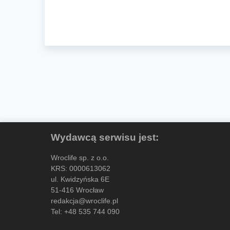
Wydawcą serwisu jest:
Wroclife sp. z o.o.
KRS: 0000613062
ul. Kwidzyńska 6E
51-416 Wrocław
redakcja@wroclife.pl
Tel:
+48 535 744 090