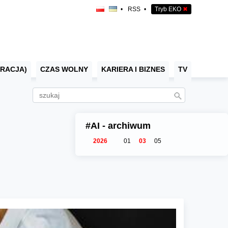
•
RSS
•
Tryb EKO
✖
RACJA)
CZAS WOLNY
KARIERA I BIZNES
TV
#AI - archiwum
2026
01
03
05