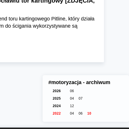
cławiu tor kartingowy [ZDJĘCIA,
 toru kartingowego Pitline, który działa
rym do ścigania wykorzystywane są
#motoryzacja - archiwum
2026
06
2025
04
07
2024
12
2022
04
06
10