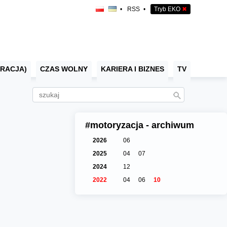
•
RSS
•
Tryb EKO
✖
RACJA)
CZAS WOLNY
KARIERA I BIZNES
TV
#motoryzacja - archiwum
2026
06
2025
04
07
2024
12
2022
04
06
10