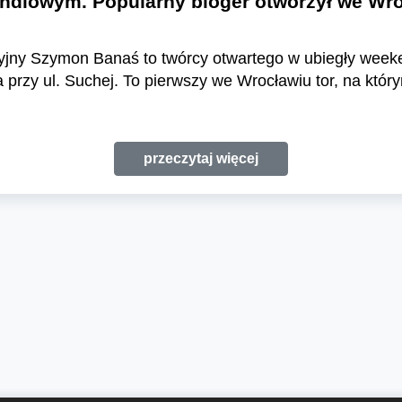
ndlowym. Popularny bloger otworzył we Wro
yjny Szymon Banaś to twórcy otwartego w ubiegły weekend
przy ul. Suchej. To pierwszy we Wrocławiu tor, na któ
przeczytaj więcej