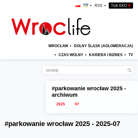
•
RSS
•
Tryb EKO
✖
WROCŁAW
•
DOLNY ŚLĄSK (AGLOMERACJA)
•
CZAS WOLNY
•
KARIERA I BIZNES
•
TV
#parkowanie wrocław 2025 -
archiwum
2025
07
#parkowanie wrocław 2025 - 2025-07