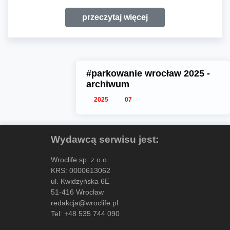
przeczytaj więcej
#parkowanie wrocław 2025 -
archiwum
2025
07
Wydawcą serwisu jest:
Wroclife sp. z o.o.
KRS: 0000613062
ul. Kwidzyńska 6E
51-416 Wrocław
redakcja@wroclife.pl
Tel:
+48 535 744 090