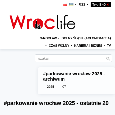
•
RSS
•
Tryb EKO
✖
WROCŁAW
•
DOLNY ŚLĄSK (AGLOMERACJA)
•
CZAS WOLNY
•
KARIERA I BIZNES
•
TV
#parkowanie wrocław 2025 -
archiwum
2025
07
#parkowanie wrocław 2025 - ostatnie 20