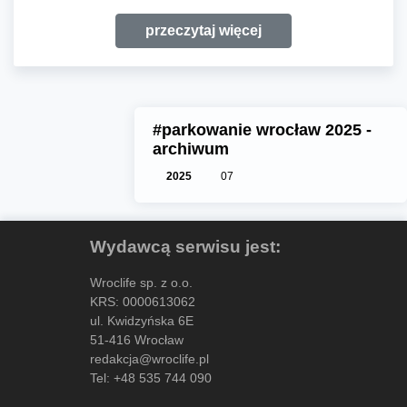
przeczytaj więcej
#parkowanie wrocław 2025 -
archiwum
2025
07
Wydawcą serwisu jest:
Wroclife sp. z o.o.
KRS: 0000613062
ul. Kwidzyńska 6E
51-416 Wrocław
redakcja@wroclife.pl
Tel:
+48 535 744 090