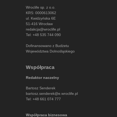
Wroclife sp. z o.o.
KRS: 0000613062
ul. Kwidzyńska 6E
51-416 Wrocław
redakcja@wroclife.pl
Tel:
+48 535 744 090
Dofinansowano z Budżetu
Województwa Dolnośląskiego
Współpraca
Redaktor naczelny
Bartosz Senderek
bartosz.senderek@e.wroclife.pl
Tel:
+48 661 074 777
Współpraca biznesowa