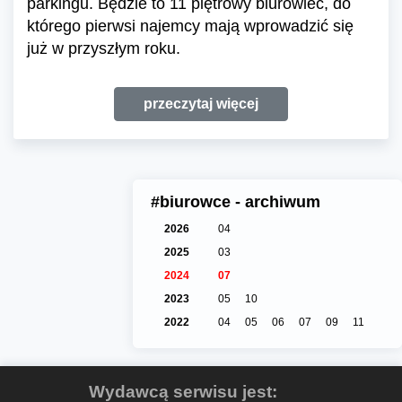
parkingu. Będzie to 11 piętrowy biurowiec, do
którego pierwsi najemcy mają wprowadzić się
już w przyszłym roku.
przeczytaj więcej
#biurowce - archiwum
2026
04
2025
03
2024
07
2023
05
10
2022
04
05
06
07
09
11
Wydawcą serwisu jest: