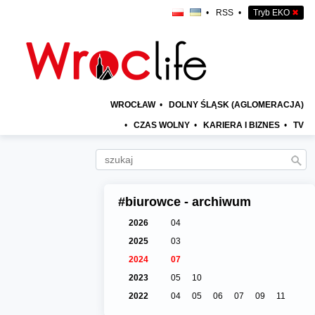
•
RSS
•
Tryb EKO
✖
WROCŁAW
•
DOLNY ŚLĄSK (AGLOMERACJA)
•
CZAS WOLNY
•
KARIERA I BIZNES
•
TV
#biurowce - archiwum
2026
04
2025
03
2024
07
2023
05
10
2022
04
05
06
07
09
11