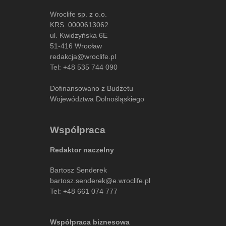
Wroclife sp. z o.o.
KRS: 0000613062
ul. Kwidzyńska 6E
51-416 Wrocław
redakcja@wroclife.pl
Tel:
+48 535 744 090
Dofinansowano z Budżetu
Województwa Dolnośląskiego
Współpraca
Redaktor naczelny
Bartosz Senderek
bartosz.senderek@e.wroclife.pl
Tel:
+48 661 074 777
Współpraca biznesowa