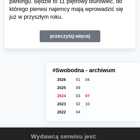
parkingu. Będzie to 11 piętrowy biurowiec, do
którego pierwsi najemcy mają wprowadzić się
już w przyszłym roku.
przeczytaj więcej
#Swobodna - archiwum
2026
01
04
2025
09
2024
03
07
2023
02
10
2022
04
Wydawcą serwisu jest: