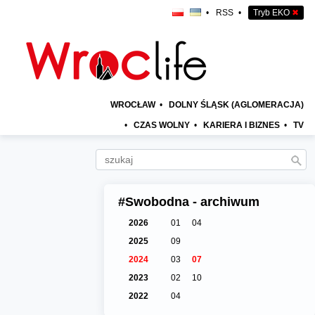
•
RSS
•
Tryb EKO
✖
WROCŁAW
•
DOLNY ŚLĄSK (AGLOMERACJA)
•
CZAS WOLNY
•
KARIERA I BIZNES
•
TV
#Swobodna - archiwum
2026
01
04
2025
09
2024
03
07
2023
02
10
2022
04