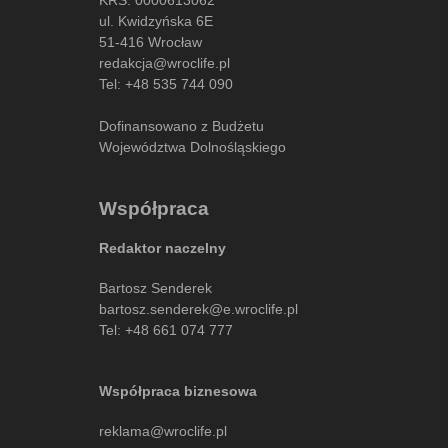
ul. Kwidzyńska 6E
51-416 Wrocław
redakcja@wroclife.pl
Tel:
+48 535 744 090
Dofinansowano z Budżetu
Województwa Dolnośląskiego
Współpraca
Redaktor naczelny
Bartosz Senderek
bartosz.senderek@e.wroclife.pl
Tel:
+48 661 074 777
Współpraca biznesowa
reklama@wroclife.pl