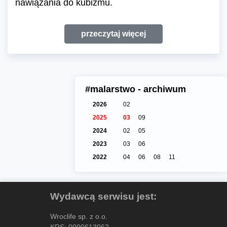
nawiązania do kubizmu.
przeczytaj więcej
#malarstwo - archiwum
2026
02
2025
03
09
2024
02
05
2023
03
06
2022
04
06
08
11
Wydawcą serwisu jest:
Wroclife sp. z o.o.
KRS: 0000613062