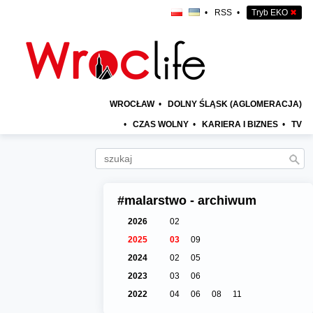
•
RSS
•
Tryb EKO
✖
WROCŁAW
•
DOLNY ŚLĄSK (AGLOMERACJA)
•
CZAS WOLNY
•
KARIERA I BIZNES
•
TV
#malarstwo - archiwum
2026
02
2025
03
09
2024
02
05
2023
03
06
2022
04
06
08
11