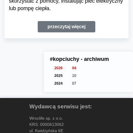
skorzystać z pomocy, instalując piec elektryczny
lub pompę ciepła.
przeczytaj więcej
#kopciuchy - archiwum
2026
04
2025
10
2024
07
Wydawcą serwisu jest:
Wroclife sp. z o.o.
KRS: 0000613062
ul. Kwidzyńska 6E