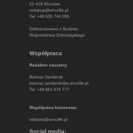
51-416 Wrocław
redakcja@wroclife.pl
Tel:
+48 535 744 090
Dofinansowano z Budżetu
Województwa Dolnośląskiego
Współpraca
Redaktor naczelny
Bartosz Senderek
bartosz.senderek@e.wroclife.pl
Tel:
+48 661 074 777
Współpraca biznesowa
reklama@wroclife.pl
Social media: