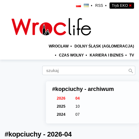
•
RSS
•
Tryb EKO
✖
WROCŁAW
•
DOLNY ŚLĄSK (AGLOMERACJA)
•
CZAS WOLNY
•
KARIERA I BIZNES
•
TV
#kopciuchy - archiwum
2026
04
2025
10
2024
07
#kopciuchy - 2026-04