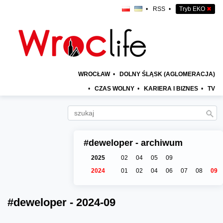
•
RSS
•
Tryb EKO
✖
WROCŁAW
•
DOLNY ŚLĄSK (AGLOMERACJA)
•
CZAS WOLNY
•
KARIERA I BIZNES
•
TV
#deweloper - archiwum
2025
02
04
05
09
2024
01
02
04
06
07
08
09
#deweloper - 2024-09