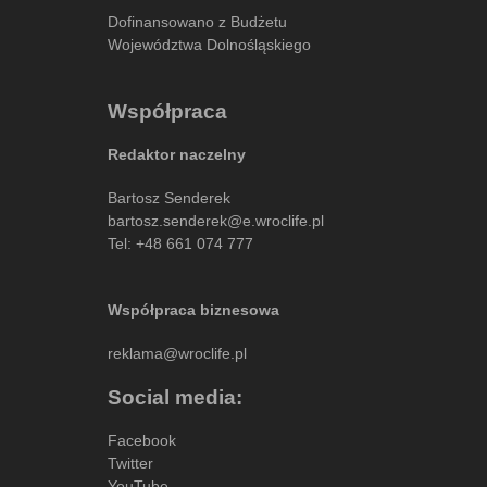
Dofinansowano z Budżetu
Województwa Dolnośląskiego
Współpraca
Redaktor naczelny
Bartosz Senderek
bartosz.senderek@e.wroclife.pl
Tel:
+48 661 074 777
Współpraca biznesowa
reklama@wroclife.pl
Social media:
Facebook
Twitter
YouTube