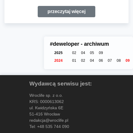
przeczytaj więcej
#deweloper - archiwum
2025
02
04
05
09
2024
01
02
04
06
07
08
09
Wydawcą serwisu jest:
Wroclife sp. z o.o.
KRS: 0000613062
ul. Kwidzyńska 6E
51-416 Wrocław
redakcja@wroclife.pl
Tel:
+48 535 744 090