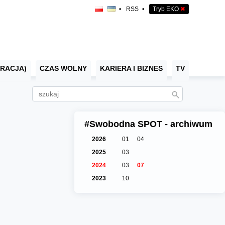
•
RSS
•
Tryb EKO
✖
RACJA)
CZAS WOLNY
KARIERA I BIZNES
TV
#Swobodna SPOT - archiwum
2026
01
04
2025
03
2024
03
07
2023
10