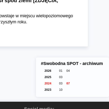
ł spod ziemi [ZDJĘCIA,
 powstaje w miejscu wielopoziomowego
rzyszłym roku.
#Swobodna SPOT - archiwum
2026
01
04
2025
03
2024
03
07
2023
10
Social media: