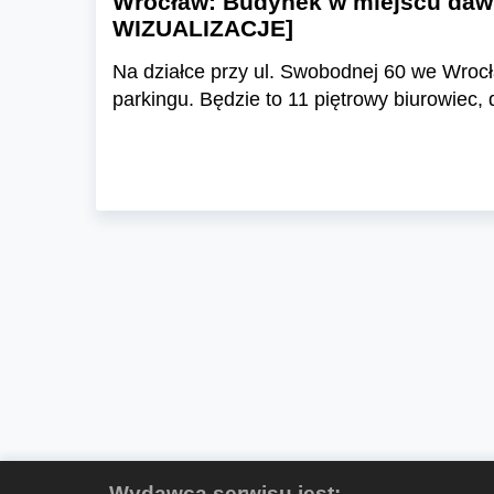
Wrocław: Budynek w miejscu dawn
WIZUALIZACJE]
Na działce przy ul. Swobodnej 60 we Wroc
parkingu. Będzie to 11 piętrowy biurowiec,
Wydawcą serwisu jest: