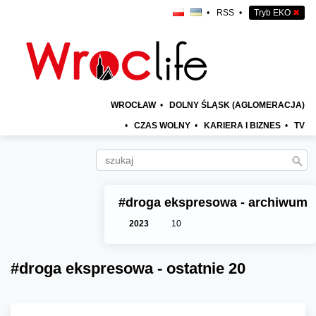
•
RSS
•
Tryb EKO
✖
WROCŁAW
•
DOLNY ŚLĄSK (AGLOMERACJA)
•
CZAS WOLNY
•
KARIERA I BIZNES
•
TV
#droga ekspresowa - archiwum
2023
10
#droga ekspresowa - ostatnie 20