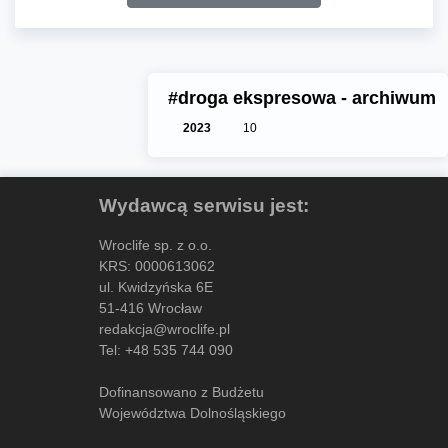
#droga ekspresowa - archiwum
2023
10
Wydawcą serwisu jest:
Wroclife sp. z o.o.
KRS: 0000613062
ul. Kwidzyńska 6E
51-416 Wrocław
redakcja@wroclife.pl
Tel:
+48 535 744 090
Dofinansowano z Budżetu
Województwa Dolnośląskiego