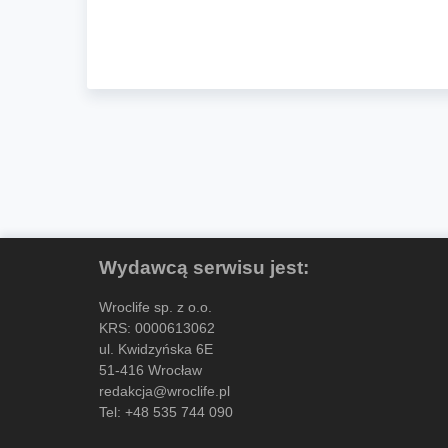
Wydawcą serwisu jest:
Wroclife sp. z o.o.
KRS: 0000613062
ul. Kwidzyńska 6E
51-416 Wrocław
redakcja@wroclife.pl
Tel:
+48 535 744 090