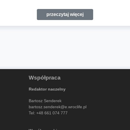
przeczytaj więcej
Współpraca
Redaktor naczelny
Bartosz Senderek
bartosz.senderek@e.wroclife.pl
Tel:
+48 661 074 777