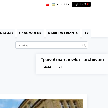
•
RSS
•
Tryb EKO
✖
RACJA)
CZAS WOLNY
KARIERA I BIZNES
TV
#paweł marchewka - archiwum
2022
04