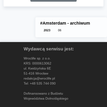
#Amsterdam - archiwum
2023
06
Wydawcą serwisu jest:
Wroclife sp. z o.o.
KRS: 0000613062
ul. Kwidzyńska 6E
51-416 Wrocław
redakcja@wroclife.pl
Tel:
+48 535 744 090
Dofinansowano z Budżetu
Województwa Dolnośląskiego