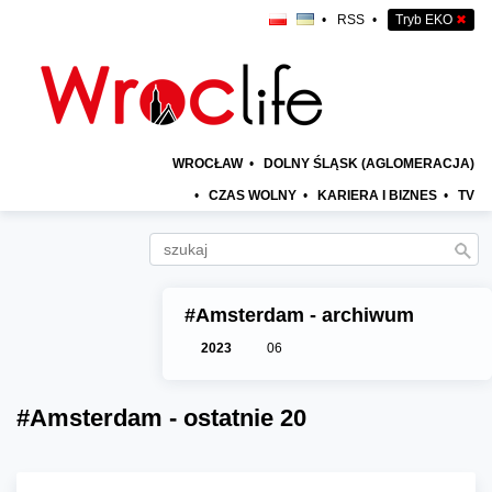
•
RSS
•
Tryb EKO
✖
WROCŁAW
•
DOLNY ŚLĄSK (AGLOMERACJA)
•
CZAS WOLNY
•
KARIERA I BIZNES
•
TV
#Amsterdam - archiwum
2023
06
#Amsterdam - ostatnie 20