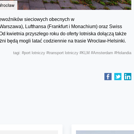
 Wrocław
rzewoźników sieciowych obecnych w
(Warszawa), Lufthansa (Frankfurt i Monachium) oraz Swiss
 Od kwietnia przyszłego roku do oferty lotniska dołączą także
óżni będą mogli latać codziennie na trasie Wrocław-Helsinki.
tagi:
#port lotniczy
#transport lotniczy
#KLM
#Amsterdam
#Holandia