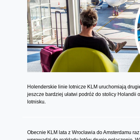
Holenderskie linie lotnicze KLM uruchomiają dru
jeszcze bardziej ułatwi podróż do stolicy Holandi
lotnisku.
Obecnie KLM lata z Wrocławia do Amsterdamu raz d
wprowadzi do rozkładu lotów drugie połączenie. W