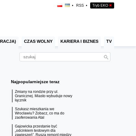
•
RSS
•
Tryb EKO
✖
RACJA)
CZAS WOLNY
KARIERA I BIZNES
TV
Najpopularniejsze teraz
Zmiany na rondzie przy ul.
Granicznej. Miasto wybuduje nowy
łącznik
Szukasz mieszkania we
Wrocławiu? Zobacz, co ma do
zaoferowania Atal
Gajowicka przestanie być
„odcinkiem testowym dla
zawieszeń”. Rusza remont między