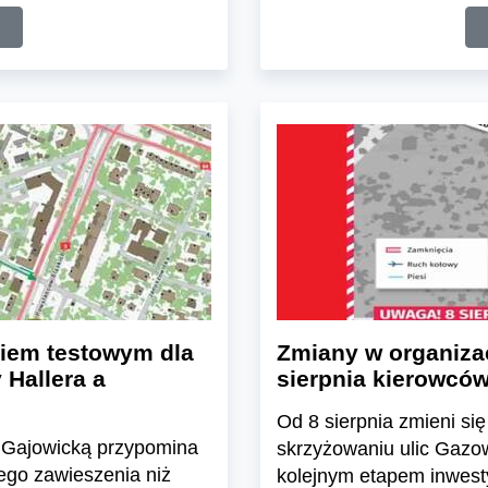
kiem testowym dla
Zmiany w organizac
Hallera a
sierpnia kierowców
Od 8 sierpnia zmieni s
cą Gajowicką przypomina
skrzyżowaniu ulic Gazow
ego zawieszenia niż
kolejnym etapem inwest