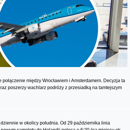
gie połączenie między Wrocławiem i Amsterdamem. Decyzja ta
i oraz poszerzy wachlarz podróży z przesiadką na tamtejszym
ziennie w okolicy południa. Od 29 października linia
 nowym samoloty do Holandii polecą o 6:20 (na miejscu ok.