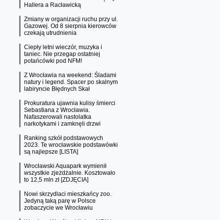
Hallera a Racławicką
Zmiany w organizacji ruchu przy ul.
Gazowej. Od 8 sierpnia kierowców
czekają utrudnienia
Ciepły letni wieczór, muzyka i
taniec. Nie przegap ostatniej
potańcówki pod NFM!
Z Wrocławia na weekend: Śladami
natury i legend. Spacer po skalnym
labiryncie Błędnych Skał
Prokuratura ujawnia kulisy śmierci
Sebastiana z Wrocławia.
Nafaszerowali nastolatka
narkotykami i zamknęli drzwi
Ranking szkół podstawowych
2023. Te wrocławskie podstawówki
są najlepsze [LISTA]
Wrocławski Aquapark wymienił
wszystkie zjeżdżalnie. Kosztowało
to 12,5 mln zł [ZDJĘCIA]
Nowi skrzydlaci mieszkańcy zoo.
Jedyną taką parę w Polsce
zobaczycie we Wrocławiu