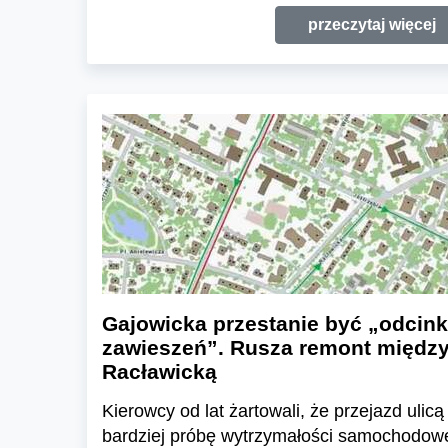
przeczytaj więcej
Gajowicka przestanie być „odcin
zawieszeń”. Rusza remont między 
Racławicką
Kierowcy od lat żartowali, że przejazd uli
bardziej próbę wytrzymałości samochodow