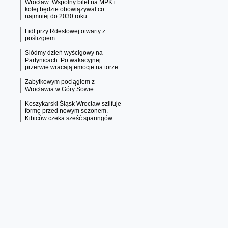
Wrocław: Wspólny bilet na MPK i
kolej będzie obowiązywał co
najmniej do 2030 roku
Lidl przy Rdestowej otwarty z
poślizgiem
Siódmy dzień wyścigowy na
Partynicach. Po wakacyjnej
przerwie wracają emocje na torze
Zabytkowym pociągiem z
Wrocławia w Góry Sowie
Koszykarski Śląsk Wrocław szlifuje
formę przed nowym sezonem.
Kibiców czeka sześć sparingów