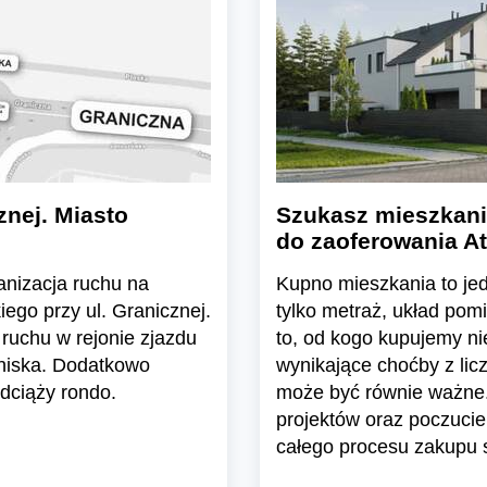
znej. Miasto
Szukasz mieszkani
do zaoferowania At
ganizacja ruchu na
Kupno mieszkania to jedn
ego przy ul. Granicznej.
tylko metraż, układ pom
ruchu w rejonie zjazdu
to, od kogo kupujemy n
tniska. Dodatkowo
wynikające choćby z lic
dciąży rondo.
może być równie ważne.
projektów oraz poczuci
całego procesu zakupu s