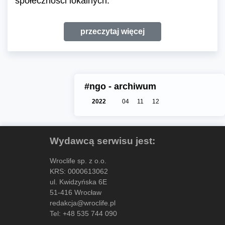
społeczności lokalnych.
przeczytaj więcej
#ngo - archiwum
2022
04
11
12
Wydawcą serwisu jest:
Wroclife sp. z o.o.
KRS: 0000613062
ul. Kwidzyńska 6E
51-416 Wrocław
redakcja@wroclife.pl
Tel:
+48 535 744 090