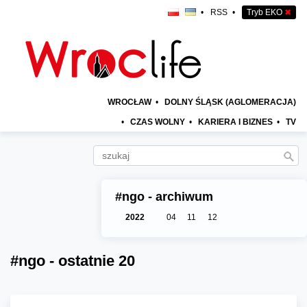
•
RSS
•
Tryb EKO
✖
WROCŁAW
•
DOLNY ŚLĄSK (AGLOMERACJA)
•
CZAS WOLNY
•
KARIERA I BIZNES
•
TV
#ngo - archiwum
2022
04
11
12
#ngo - ostatnie 20