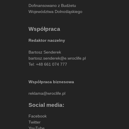
Dofinansowano z Budżetu
Województwa Dolnośląskiego
Współpraca
Redaktor naczelny
Bartosz Senderek
bartosz.senderek@e.wroclife.pl
Tel:
+48 661 074 777
Współpraca biznesowa
reklama@wroclife.pl
Social media:
Facebook
Twitter
YouTube