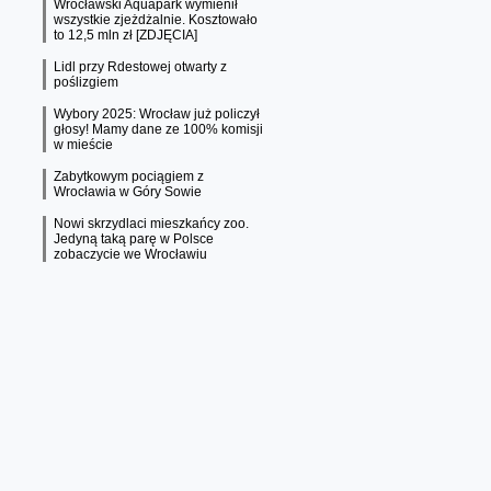
Wrocławski Aquapark wymienił
wszystkie zjeżdżalnie. Kosztowało
to 12,5 mln zł [ZDJĘCIA]
Lidl przy Rdestowej otwarty z
poślizgiem
Wybory 2025: Wrocław już policzył
głosy! Mamy dane ze 100% komisji
w mieście
Zabytkowym pociągiem z
Wrocławia w Góry Sowie
Nowi skrzydlaci mieszkańcy zoo.
Jedyną taką parę w Polsce
zobaczycie we Wrocławiu