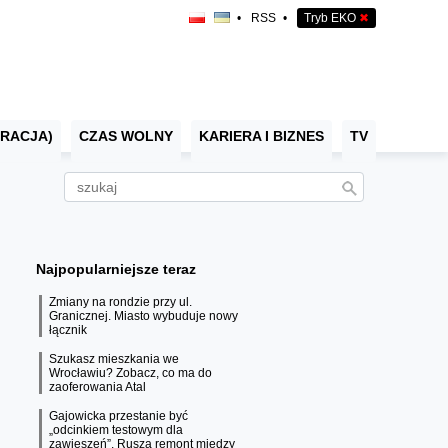
•
RSS
•
Tryb EKO
✖
RACJA)
CZAS WOLNY
KARIERA I BIZNES
TV
Najpopularniejsze teraz
Zmiany na rondzie przy ul.
Granicznej. Miasto wybuduje nowy
łącznik
Szukasz mieszkania we
Wrocławiu? Zobacz, co ma do
zaoferowania Atal
Gajowicka przestanie być
„odcinkiem testowym dla
zawieszeń”. Rusza remont między