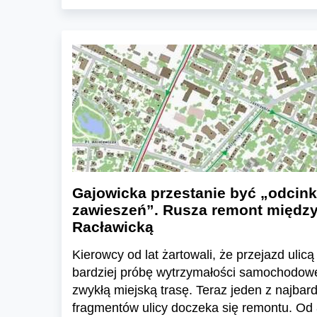
Gajowicka przestanie być „odcin
zawieszeń”. Rusza remont między 
Racławicką
Kierowcy od lat żartowali, że przejazd uli
bardziej próbę wytrzymałości samochodow
zwykłą miejską trasę. Teraz jeden z najba
fragmentów ulicy doczeka się remontu. Od 