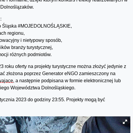
a Dolnoślązaków.
:
ego Śląska #MOJEDOLNOŚLĄSKIE,
ach regionu,
nowacyjny i nietypowy sposób,
ków branży turystycznej,
mocji różnych podmiotów.
3 roku oferty na projekty turystyczne można złożyć jedynie z
tać złożona poprzez Generator eNGO zamieszczony na
rwajace
, a następnie podpisana w formie elektronicznej lub
kiego Województwa Dolnośląskiego.
stycznia 2023 do godziny 23:55. Projekty mogą być