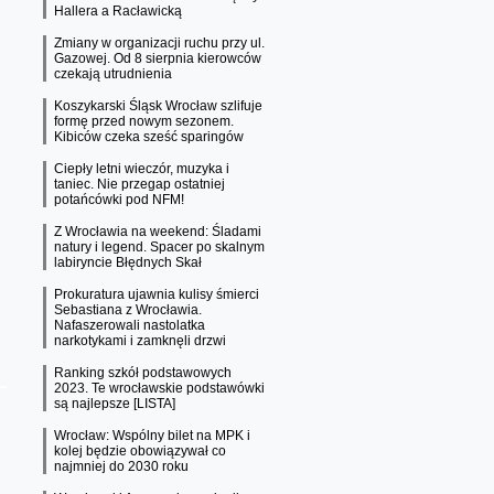
Hallera a Racławicką
Zmiany w organizacji ruchu przy ul.
Gazowej. Od 8 sierpnia kierowców
czekają utrudnienia
Koszykarski Śląsk Wrocław szlifuje
formę przed nowym sezonem.
Kibiców czeka sześć sparingów
Ciepły letni wieczór, muzyka i
taniec. Nie przegap ostatniej
potańcówki pod NFM!
Z Wrocławia na weekend: Śladami
natury i legend. Spacer po skalnym
labiryncie Błędnych Skał
Prokuratura ujawnia kulisy śmierci
Sebastiana z Wrocławia.
Nafaszerowali nastolatka
narkotykami i zamknęli drzwi
Ranking szkół podstawowych
2023. Te wrocławskie podstawówki
są najlepsze [LISTA]
Wrocław: Wspólny bilet na MPK i
kolej będzie obowiązywał co
najmniej do 2030 roku