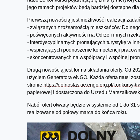
jego ramach projektów będą bardziej dostępne dl
Pierwszą nowością jest możliwość realizacji zadań
- związanych z tożsamością mieszkańców Doln
- poświęconych aktywności na Odrze i innych rzek
- interdyscyplinarnych promujących turystykę w in
- wspierających podnoszenie kompetencji pracowni
- skoncentrowanych na współpracy i wspólnej pro
Drugą nowością jest forma składania oferty. Od 202
użyciem Generatora eNGO. Każda oferta musi zos
stronie
https://dolnoslaskie.engo.org.pl/konkursy-t
papierowej i dostarczona do Urzędu Marszałkows
Nabór ofert otwarty będzie w systemie od 1 do 31 
realizowane od połowy marca do końca roku.