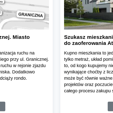
znej. Miasto
Szukasz mieszkani
do zaoferowania At
ganizacja ruchu na
Kupno mieszkania to jedn
ego przy ul. Granicznej.
tylko metraż, układ pom
ruchu w rejonie zjazdu
to, od kogo kupujemy n
tniska. Dodatkowo
wynikające choćby z lic
dciąży rondo.
może być równie ważne.
projektów oraz poczuci
całego procesu zakupu s