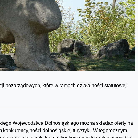
cji pozarządowych, które w ramach działalności statutowej
skiego Województwa Dolnośląskiego można składać oferty na
 konkurencyjności dolnośląskiej turystyki. W tegorocznym
e i formalne, dzięki którym konkurs i efekty realizowanych w