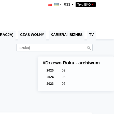
•
RSS
•
Tryb EKO
✖
RACJA)
CZAS WOLNY
KARIERA I BIZNES
TV
#Drzewo Roku - archiwum
2025
02
2024
05
2023
06