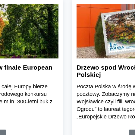
w finale European
Drzewo spod Wrocł
Polskiej
całej Europy bierze
Poczta Polska w środę 
narodowego konkursu
pocztowy. Zobaczymy na
e m.in. 300-letni buk z
Wojsławice czyli filii 
Ogrodu” to laureat teg
„Europejskie Drzewo Ro