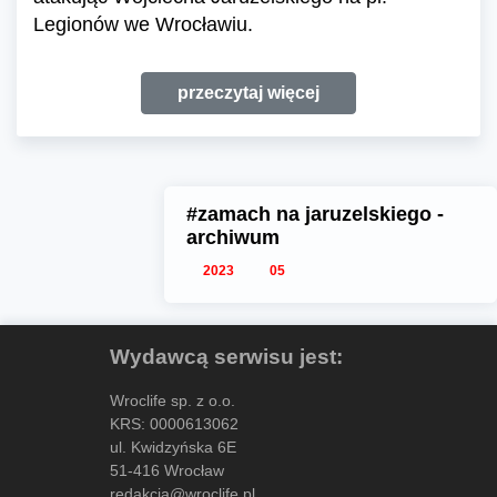
Legionów we Wrocławiu.
przeczytaj więcej
#zamach na jaruzelskiego -
archiwum
2023
05
Wydawcą serwisu jest:
Wroclife sp. z o.o.
KRS: 0000613062
ul. Kwidzyńska 6E
51-416 Wrocław
redakcja@wroclife.pl