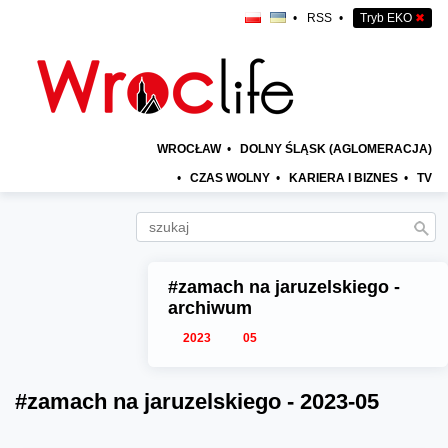
•
RSS
•
Tryb EKO
✖
WROCŁAW
•
DOLNY ŚLĄSK (AGLOMERACJA)
•
CZAS WOLNY
•
KARIERA I BIZNES
•
TV
#zamach na jaruzelskiego -
archiwum
2023
05
#zamach na jaruzelskiego - 2023-05