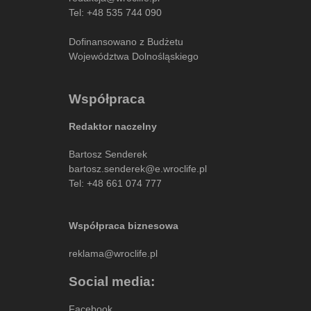
Tel:
+48 535 744 090
Dofinansowano z Budżetu
Województwa Dolnośląskiego
Współpraca
Redaktor naczelny
Bartosz Senderek
bartosz.senderek@e.wroclife.pl
Tel:
+48 661 074 777
Współpraca biznesowa
reklama@wroclife.pl
Social media:
Facebook