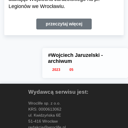
Legionów we Wrocławiu.
przeczytaj więcej
#Wojciech Jaruzelski -
archiwum
2023
05
Wydawcą serwisu jest:
Wroclife sp. z o.o.
KRS: 0000613062
ul. Kwidzyńska 6E
51-416 Wrocław
redakcja@wroclife.pl