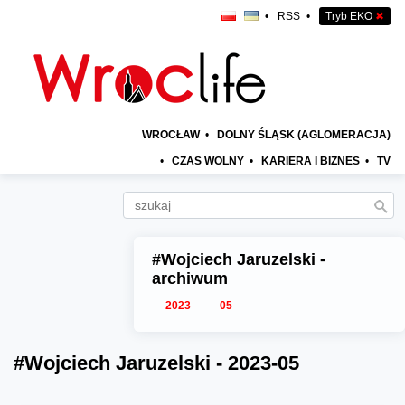
•
RSS
•
Tryb EKO
✖
WROCŁAW
•
DOLNY ŚLĄSK (AGLOMERACJA)
•
CZAS WOLNY
•
KARIERA I BIZNES
•
TV
#Wojciech Jaruzelski -
archiwum
2023
05
#Wojciech Jaruzelski - 2023-05