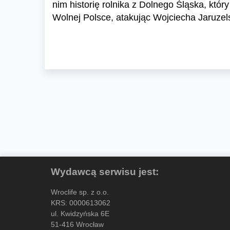
nim historię rolnika z Dolnego Śląska, kt
Wolnej Polsce, atakując Wojciecha Jaruzel
Wydawcą serwisu jest:
Wroclife sp. z o.o.
KRS: 0000613062
ul. Kwidzyńska 6E
51-416 Wrocław