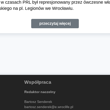
óry w czasach PRL był represjonowany przez ówczesne wła
skiego na pl. Legionów we Wrocławiu.
przeczytaj więcej
Współpraca
Redaktor naczelny
Bartosz Senderek
bartosz.senderek@e.wroclife.pl