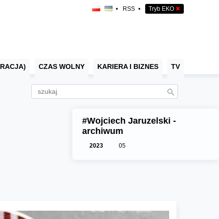
•
RSS
•
Tryb EKO
✖
RACJA)
CZAS WOLNY
KARIERA I BIZNES
TV
#Wojciech Jaruzelski -
archiwum
2023
05