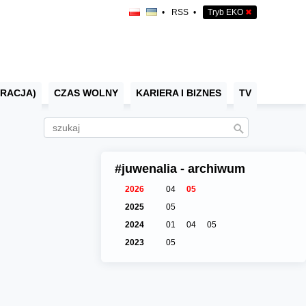
•
RSS
•
Tryb EKO
✖
RACJA)
CZAS WOLNY
KARIERA I BIZNES
TV
#juwenalia - archiwum
2026
04
05
2025
05
2024
01
04
05
2023
05