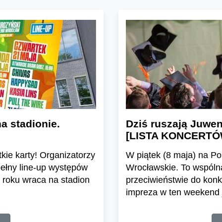
 stadionie.
Dziś ruszają Juwe
[LISTA KONCERTÓ
kie karty! Organizatorzy
W piątek (8 maja) na P
łny line-up występów
Wrocławskie. To wspólna
 roku wraca na stadion
przeciwieństwie do ko
impreza w ten weekend j