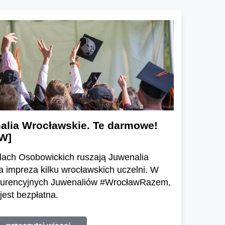
nalia Wrocławskie. Te darmowe!
W]
olach Osobowickich ruszają Juwenalia
 impreza kilku wrocławskich uczelni. W
nkurencyjnych Juwenaliów #WrocławRazem,
est bezpłatna.