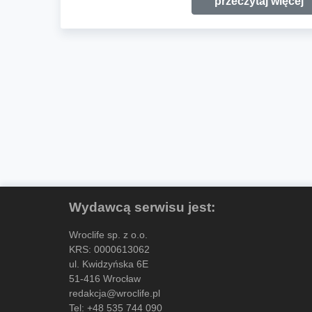
przeczytaj więcej
Wydawcą serwisu jest:
Wroclife sp. z o.o.
KRS: 0000613062
ul. Kwidzyńska 6E
51-416 Wrocław
redakcja@wroclife.pl
Tel:
+48 535 744 090