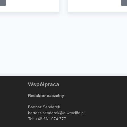
Współpraca
Redaktor naczelny
Bartosz Senderek
bartosz.senderek@e.wroclife.pl
Tel:
+48 661 074 777