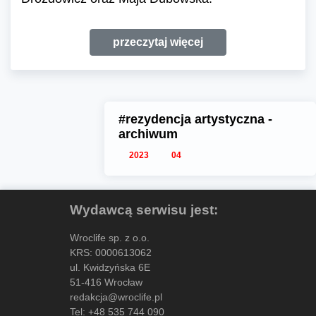
przeczytaj więcej
#rezydencja artystyczna -
archiwum
2023
04
Wydawcą serwisu jest:
Wroclife sp. z o.o.
KRS: 0000613062
ul. Kwidzyńska 6E
51-416 Wrocław
redakcja@wroclife.pl
Tel:
+48 535 744 090