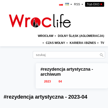
•
RSS
•
Tryb EKO
✖
WROCŁAW
•
DOLNY ŚLĄSK (AGLOMERACJA)
•
CZAS WOLNY
•
KARIERA I BIZNES
•
TV
#rezydencja artystyczna -
archiwum
2023
04
#rezydencja artystyczna - 2023-04