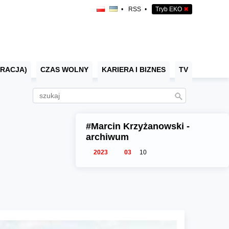
•
RSS
•
Tryb EKO
✖
RACJA)
CZAS WOLNY
KARIERA I BIZNES
TV
#Marcin Krzyżanowski -
archiwum
2023
03
10