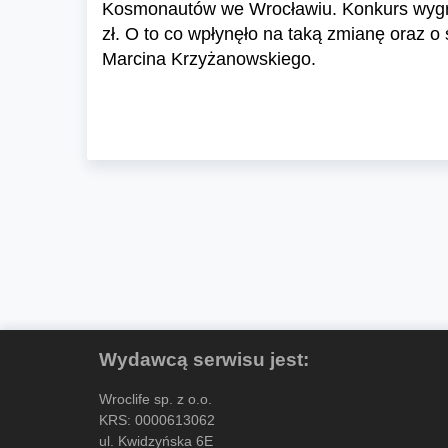
Kosmonautów we Wrocławiu. Konkurs wygrała
zł. O to co wpłynęło na taką zmianę oraz o
Marcina Krzyżanowskiego.
Wydawcą serwisu jest:
Wroclife sp. z o.o.
KRS: 0000613062
ul. Kwidzyńska 6E