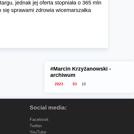
gu, jednak jej oferta stopniała o 365 mln
ego się sprawami zdrowia wicemarszałka
#Marcin Krzyżanowski -
archiwum
2023
03
10
Social media:
Facebook
Twitter
YouTube