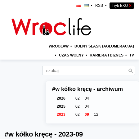
•
RSS
•
Tryb EKO
✖
WROCŁAW
•
DOLNY ŚLĄSK (AGLOMERACJA)
•
CZAS WOLNY
•
KARIERA I BIZNES
•
TV
#w kółko kręcę - archiwum
2026
02
04
2025
02
04
2023
02
09
12
#w kółko kręcę - 2023-09