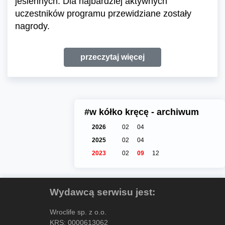
jesiennych. Dla najbardziej aktywnych
uczestników programu przewidziane zostały
nagrody.
przeczytaj więcej
#w kółko kręcę - archiwum
2026
02
04
2025
02
04
2023
02
09
12
Wydawcą serwisu jest:
Wroclife sp. z o.o.
KRS: 0000613062