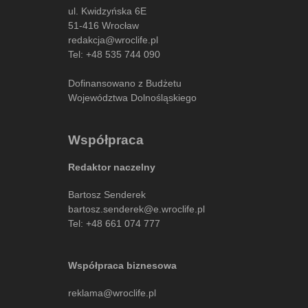
ul. Kwidzyńska 6E
51-416 Wrocław
redakcja@wroclife.pl
Tel:
+48 535 744 090
Dofinansowano z Budżetu
Województwa Dolnośląskiego
Współpraca
Redaktor naczelny
Bartosz Senderek
bartosz.senderek@e.wroclife.pl
Tel:
+48 661 074 777
Współpraca biznesowa
reklama@wroclife.pl