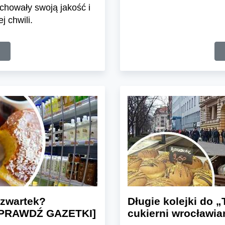
howały swoją jakość i
j chwili.
Czwartek?
Długie kolejki do 
 [SPRAWDŹ GAZETKI]
cukierni wrocławia