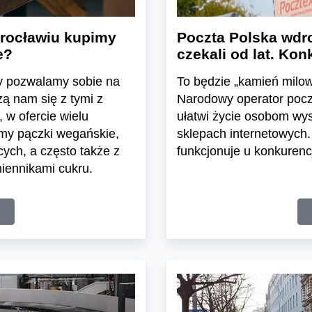
Wrocławiu kupimy
Poczta Polska wdroż
e?
czekali od lat. Ko
ry pozwalamy sobie na
To będzie „kamień milow
zą nam się z tymi z
Narodowy operator poczt
 w ofercie wielu
ułatwi życie osobom wys
iemy pączki wegańskie,
sklepach internetowych
ch, a często także z
funkcjonuje u konkurenc
iennikami cukru.