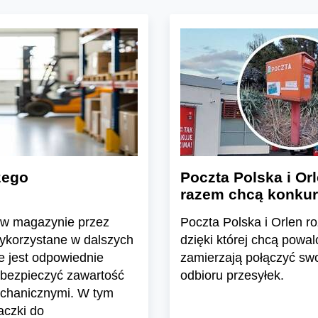
zego
Poczta Polska i Or
razem chcą konkur
 w magazynie przez
Poczta Polska i Orlen r
wykorzystane w dalszych
dzięki której chcą powal
e jest odpowiednie
zamierzają połączyć sw
bezpieczyć zawartość
odbioru przesyłek.
echanicznymi. W tym
aczki do