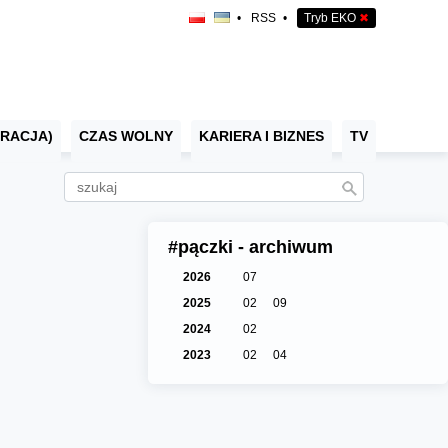
•
RSS
•
Tryb EKO
✖
RACJA)
CZAS WOLNY
KARIERA I BIZNES
TV
#pączki - archiwum
2026
07
2025
02
09
2024
02
2023
02
04