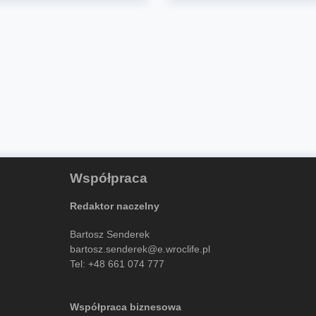
Współpraca
Redaktor naczelny
Bartosz Senderek
bartosz.senderek@e.wroclife.pl
Tel:
+48 661 074 777
Współpraca biznesowa