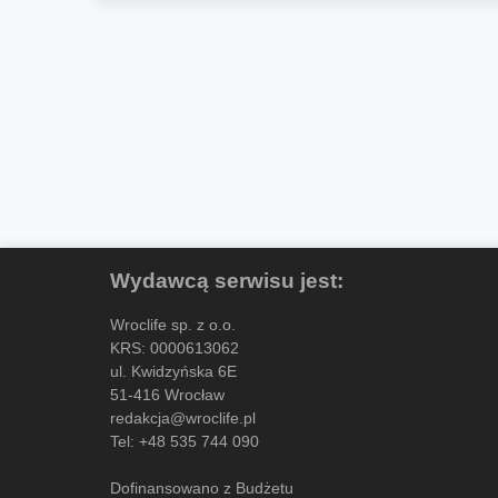
Wydawcą serwisu jest:
Wroclife sp. z o.o.
KRS: 0000613062
ul. Kwidzyńska 6E
51-416 Wrocław
redakcja@wroclife.pl
Tel:
+48 535 744 090
Dofinansowano z Budżetu