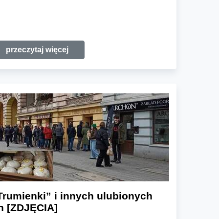
przeczytaj więcej
„Trumienki” i innych ulubionych
n [ZDJĘCIA]