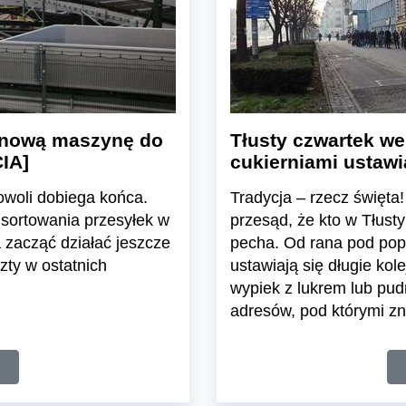
e nową maszynę do
Tłusty czwartek we
CIA]
cukierniami ustawi
owoli dobiega końca.
Tradycja – rzecz święta
ortowania przesyłek w
przesąd, że kto w Tłusty
 zacząć działać jeszcze
pecha. Od rana pod pop
zty w ostatnich
ustawiają się długie kol
wypiek z lukrem lub pud
adresów, pod którymi zn