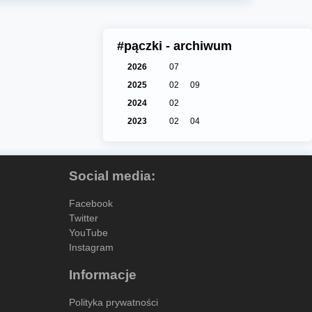
#pączki - archiwum
2026
07
2025
02
09
2024
02
2023
02
04
Social media:
Facebook
Twitter
YouTube
Instagram
Informacje
Polityka prywatności