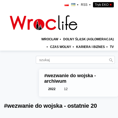
•
RSS
•
Tryb EKO
✖
WROCŁAW
•
DOLNY ŚLĄSK (AGLOMERACJA)
•
CZAS WOLNY
•
KARIERA I BIZNES
•
TV
#wezwanie do wojska -
archiwum
2022
12
#wezwanie do wojska - ostatnie 20