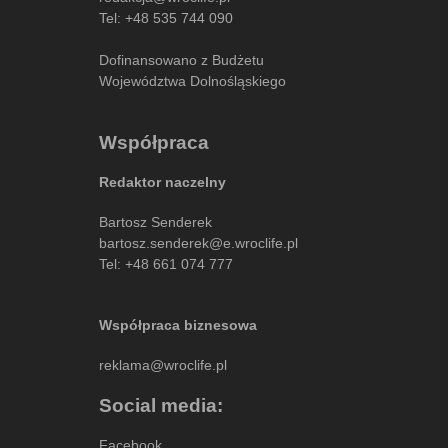
Tel:
+48 535 744 090
Dofinansowano z Budżetu
Województwa Dolnośląskiego
Współpraca
Redaktor naczelny
Bartosz Senderek
bartosz.senderek@e.wroclife.pl
Tel:
+48 661 074 777
Współpraca biznesowa
reklama@wroclife.pl
Social media:
Facebook