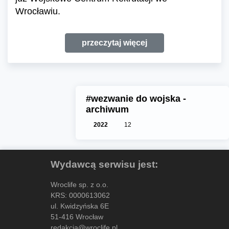
Wrocławiu.
przeczytaj więcej
#wezwanie do wojska -
archiwum
2022
12
Wydawcą serwisu jest:
Wroclife sp. z o.o.
KRS: 0000613062
ul. Kwidzyńska 6E
51-416 Wrocław
redakcja@wroclife.pl