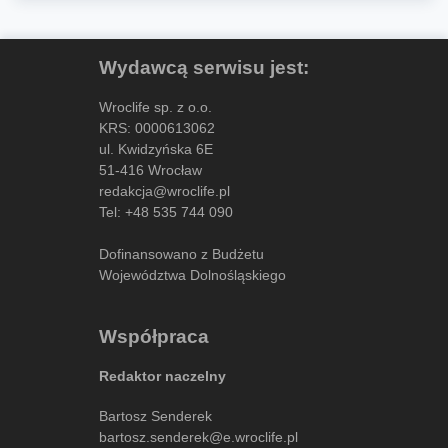
Wydawcą serwisu jest:
Wroclife sp. z o.o.
KRS: 0000613062
ul. Kwidzyńska 6E
51-416 Wrocław
redakcja@wroclife.pl
Tel:
+48 535 744 090
Dofinansowano z Budżetu
Województwa Dolnośląskiego
Współpraca
Redaktor naczelny
Bartosz Senderek
bartosz.senderek@e.wroclife.pl