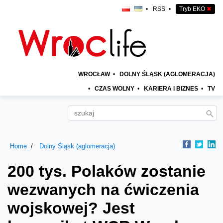
•
RSS
•
Tryb EKO
✖
WROCŁAW
•
DOLNY ŚLĄSK (AGLOMERACJA)
•
CZAS WOLNY
•
KARIERA I BIZNES
•
TV
Home
Dolny Śląsk (aglomeracja)
200 tys. Polaków zostanie
wezwanych na ćwiczenia
wojskowej? Jest