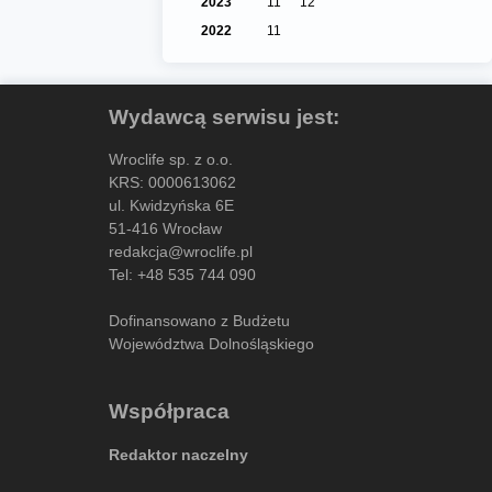
2023
11
12
2022
11
Wydawcą serwisu jest:
Wroclife sp. z o.o.
KRS: 0000613062
ul. Kwidzyńska 6E
51-416 Wrocław
redakcja@wroclife.pl
Tel:
+48 535 744 090
Dofinansowano z Budżetu
Województwa Dolnośląskiego
Współpraca
Redaktor naczelny