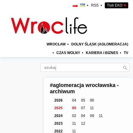
•
RSS
•
Tryb EKO
✖
WROCŁAW
•
DOLNY ŚLĄSK (AGLOMERACJA)
•
CZAS WOLNY
•
KARIERA I BIZNES
•
TV
#aglomeracja wrocławska -
archiwum
2026
04
05
06
2025
05
07
11
2024
02
04
09
11
2023
11
12
2022
11