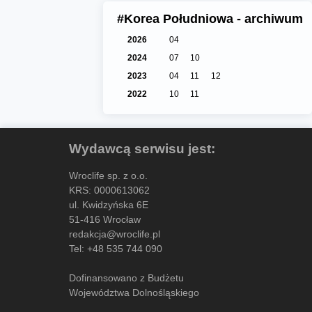
#Korea Południowa - archiwum
2026
04
2024
07
10
2023
04
11
12
2022
10
11
Wydawcą serwisu jest:
Wroclife sp. z o.o.
KRS: 0000613062
ul. Kwidzyńska 6E
51-416 Wrocław
redakcja@wroclife.pl
Tel:
+48 535 744 090
Dofinansowano z Budżetu
Województwa Dolnośląskiego