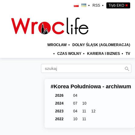
•
RSS
•
Tryb EKO
✖
WROCŁAW
•
DOLNY ŚLĄSK (AGLOMERACJA)
•
CZAS WOLNY
•
KARIERA I BIZNES
•
TV
#Korea Południowa - archiwum
2026
04
2024
07
10
2023
04
11
12
2022
10
11