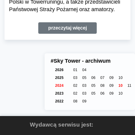
Polski w Towerruningu, a także przedstawicieli
Państwowej Straży Pożarnej oraz amatorzy.
przeczytaj więcej
#Sky Tower - archiwum
2026
01
04
2025
03
05
06
07
09
10
2024
02
03
05
08
09
10
11
2023
02
03
05
06
09
10
2022
08
09
Wydawcą serwisu jest: