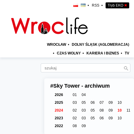
•
RSS
•
Tryb EKO
✖
WROCŁAW
•
DOLNY ŚLĄSK (AGLOMERACJA)
•
CZAS WOLNY
•
KARIERA I BIZNES
•
TV
#Sky Tower - archiwum
2026
01
04
2025
03
05
06
07
09
10
2024
02
03
05
08
09
10
11
2023
02
03
05
06
09
10
2022
08
09