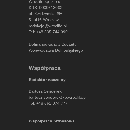
Wroclife sp. z o.o.
KRS: 0000613062
ul. Kwidzyńska 6E
51-416 Wrocław
redakcja@wroclife.pl
Tel:
+48 535 744 090
Dofinansowano z Budżetu
Województwa Dolnośląskiego
Współpraca
Redaktor naczelny
Bartosz Senderek
bartosz.senderek@e.wroclife.pl
Tel:
+48 661 074 777
Współpraca biznesowa