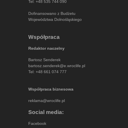
Tel:
+48 535 744 090
Dofinansowano z Budżetu
Województwa Dolnośląskiego
Współpraca
Redaktor naczelny
Bartosz Senderek
bartosz.senderek@e.wroclife.pl
Tel:
+48 661 074 777
Współpraca biznesowa
reklama@wroclife.pl
Social media:
Facebook