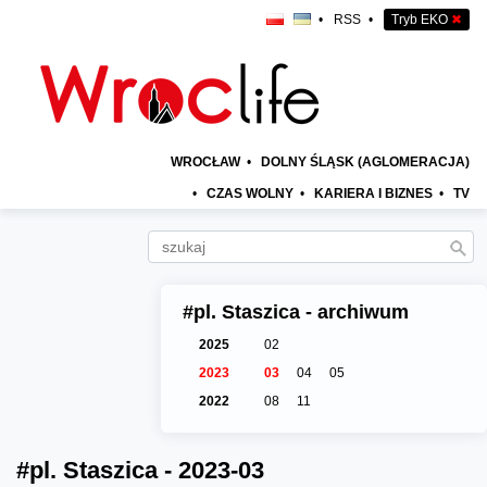
•
RSS
•
Tryb EKO
✖
WROCŁAW
•
DOLNY ŚLĄSK (AGLOMERACJA)
•
CZAS WOLNY
•
KARIERA I BIZNES
•
TV
#pl. Staszica - archiwum
2025
02
2023
03
04
05
2022
08
11
#pl. Staszica - 2023-03