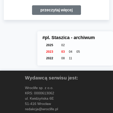
przeczytaj więcej
#pl. Staszica - archiwum
2025
02
2023
03
04
05
2022
08
11
Wydawcą serwisu jest:
Wroclife sp. z o.o.
KRS: 0000613062
ul. Kwidzyńska 6E
51-416 Wrocław
redakcja@wroclife.pl