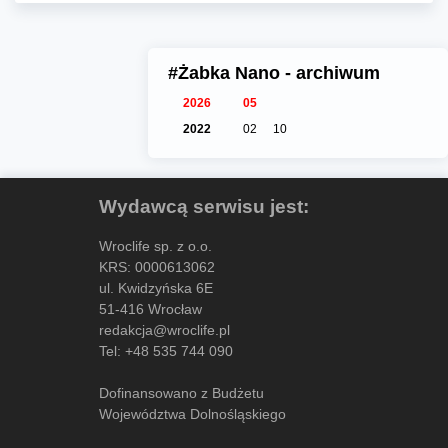
#Żabka Nano - archiwum
2026
05
2022
02
10
Wydawcą serwisu jest:
Wroclife sp. z o.o.
KRS: 0000613062
ul. Kwidzyńska 6E
51-416 Wrocław
redakcja@wroclife.pl
Tel:
+48 535 744 090
Dofinansowano z Budżetu
Województwa Dolnośląskiego