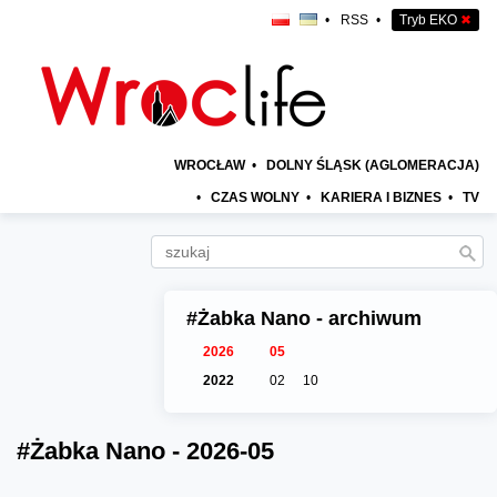
•
RSS
•
Tryb EKO
✖
WROCŁAW
•
DOLNY ŚLĄSK (AGLOMERACJA)
•
CZAS WOLNY
•
KARIERA I BIZNES
•
TV
#Żabka Nano - archiwum
2026
05
2022
02
10
#Żabka Nano - 2026-05