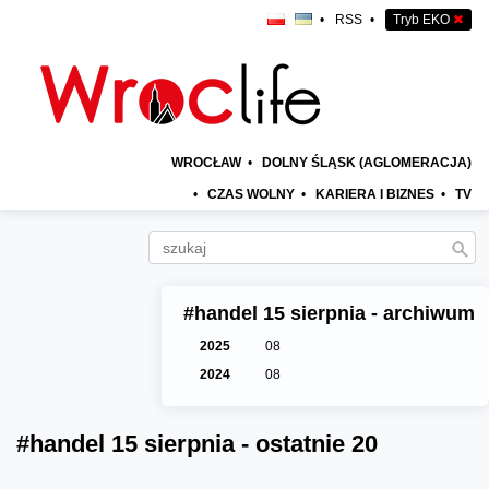
•
RSS
•
Tryb EKO
✖
WROCŁAW
•
DOLNY ŚLĄSK (AGLOMERACJA)
•
CZAS WOLNY
•
KARIERA I BIZNES
•
TV
#handel 15 sierpnia - archiwum
2025
08
2024
08
#handel 15 sierpnia - ostatnie 20