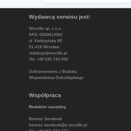
Wydawcą serwisu jest:
Wroclife sp. z o.o.
KRS: 0000613062
ul. Kwidzyńska 6E
51-416 Wrocław
redakcja@wroclife.pl
Tel:
+48 535 744 090
Dofinansowano z Budżetu
Województwa Dolnośląskiego
Współpraca
Redaktor naczelny
Bartosz Senderek
bartosz.senderek@e.wroclife.pl
Tel:
+48 661 074 777