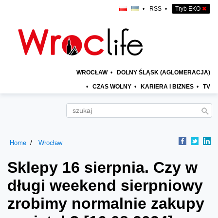
•
RSS
•
Tryb EKO
✖
WROCŁAW
•
DOLNY ŚLĄSK (AGLOMERACJA)
•
CZAS WOLNY
•
KARIERA I BIZNES
•
TV
Home
Wrocław
Sklepy 16 sierpnia. Czy w
długi weekend sierpniowy
zrobimy normalnie zakupy