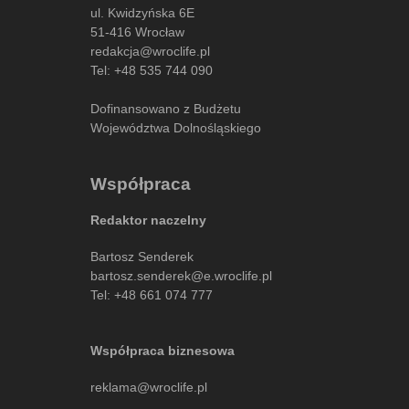
ul. Kwidzyńska 6E
51-416 Wrocław
redakcja@wroclife.pl
Tel:
+48 535 744 090
Dofinansowano z Budżetu
Województwa Dolnośląskiego
Współpraca
Redaktor naczelny
Bartosz Senderek
bartosz.senderek@e.wroclife.pl
Tel:
+48 661 074 777
Współpraca biznesowa
reklama@wroclife.pl