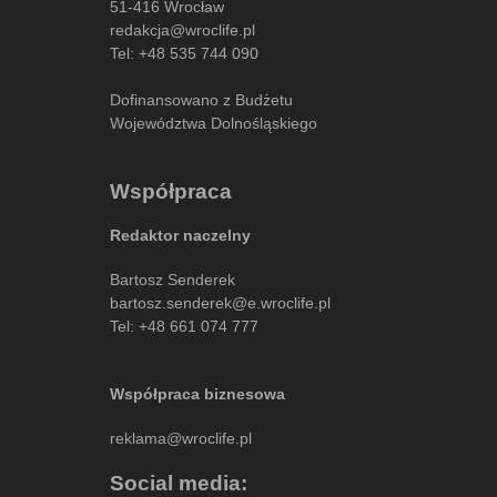
51-416 Wrocław
redakcja@wroclife.pl
Tel:
+48 535 744 090
Dofinansowano z Budżetu
Województwa Dolnośląskiego
Współpraca
Redaktor naczelny
Bartosz Senderek
bartosz.senderek@e.wroclife.pl
Tel:
+48 661 074 777
Współpraca biznesowa
reklama@wroclife.pl
Social media: