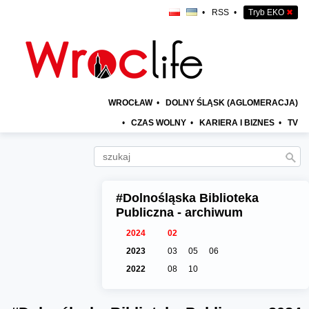
•
RSS
•
Tryb EKO
✖
WROCŁAW
•
DOLNY ŚLĄSK (AGLOMERACJA)
•
CZAS WOLNY
•
KARIERA I BIZNES
•
TV
#Dolnośląska Biblioteka
Publiczna - archiwum
2024
02
2023
03
05
06
2022
08
10