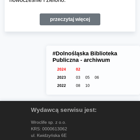
przeczytaj więcej
#Dolnośląska Biblioteka
Publiczna - archiwum
2024
02
2023
03
05
06
2022
08
10
Wydawcą serwisu jest:
Wroclife sp. z o.o.
KRS: 0000613062
ul. Kwidzyńska 6E