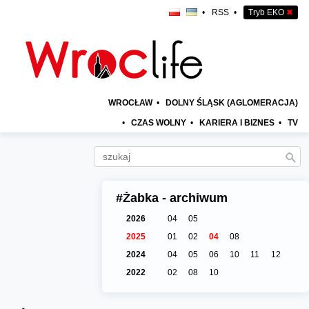
•
RSS
•
Tryb EKO
✖
WROCŁAW
•
DOLNY ŚLĄSK (AGLOMERACJA)
•
CZAS WOLNY
•
KARIERA I BIZNES
•
TV
#Żabka - archiwum
2026
04
05
2025
01
02
04
08
2024
04
05
06
10
11
12
2022
02
08
10