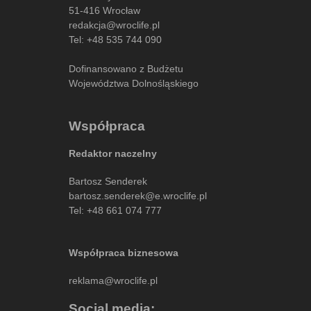
51-416 Wrocław
redakcja@wroclife.pl
Tel:
+48 535 744 090
Dofinansowano z Budżetu
Województwa Dolnośląskiego
Współpraca
Redaktor naczelny
Bartosz Senderek
bartosz.senderek@e.wroclife.pl
Tel:
+48 661 074 777
Współpraca biznesowa
reklama@wroclife.pl
Social media: