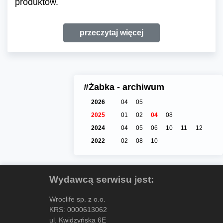
produktów.
przeczytaj więcej
#Żabka - archiwum
2026
04
05
2025
01
02
04
08
2024
04
05
06
10
11
12
2022
02
08
10
Wydawcą serwisu jest:
Wroclife sp. z o.o.
KRS: 0000613062
ul. Kwidzyńska 6E